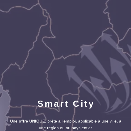
S
m
a
r
t
C
i
t
y
Une
offre UNIQUE
, prête à l’emploi, applicable à une ville, à
une région ou au pays entier