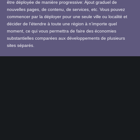
être déployée de manière progressive: Ajout graduel de
nouvelles pages, de contenu, de services, etc. Vous pouvez
commencer par la déployer pour une seule ville ou localité et
décider de l’étendre à toute une région à n’importe quel
moment, ce qui vous permettra de faire des économies
substantielles comparées aux développements de plusieurs
sites séparés.
»
Pour promouvoir l’économie de la ville ou de la région, le
portail offre plusieurs fonctionnalités inédites: un
SIG
(Système
d’Informations Géolocalisées) qui permet de trouver facilement
des lieux et/ou des sociétés, hôtels, administrations, médecins,
pharmacies, artisans, etc.
»
La solution renferme aussi des formulaires d’inscription
permettant à tous les acteurs économiques et sociaux de la
ville ou de la région d’être visible sur votre portail avec leur
géolocalisation sur une cartographie interactive.